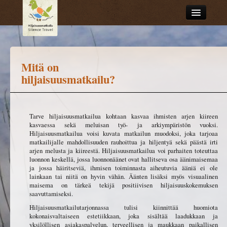
Mitä on hiljaisuusmatkailu?
Selaa tarinoita
Mitä on
hiljaisuusmatkailu?
Matkailupalvelut
Tarve hiljaisuusmatkailua kohtaan kasvaa ihmisten arjen kiireen
kasvaessa sekä meluisan työ- ja arkiympäristön vuoksi.
Hiljaisuusmatkailua voisi kuvata matkailun muodoksi, joka tarjoaa
matkailijalle mahdollisuuden rauhoittua ja hiljentyä sekä päästä irti
arjen melusta ja kiireestä. Hiljaisuusmatkailua voi parhaiten toteuttaa
luonnon keskellä, jossa luonnonäänet ovat hallitseva osa äänimaisemaa
ja jossa häiritseviä, ihmisen toiminnasta aiheutuvia ääniä ei ole
lainkaan tai niitä on hyvin vähän. Äänten lisäksi myös visuaalinen
maisema on tärkeä tekijä positiivisen hiljaisuuskokemuksen
saavuttamiseksi.
Hiljaisuusmatkailutarjonnassa tulisi kiinnittää huomiota
kokonaisvaltaiseen estetiikkaan, joka sisältää laadukkaan ja
yksilöllisen asiakaspalvelun, terveellisen ja maukkaan paikallisen