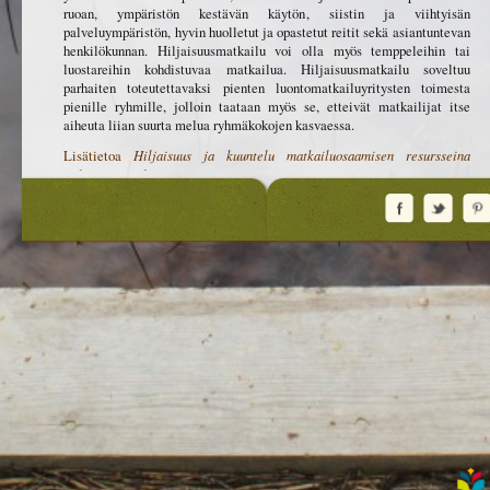
ruoan, ympäristön kestävän käytön, siistin ja viihtyisän
palveluympäristön, hyvin huolletut ja opastetut reitit sekä asiantuntevan
henkilökunnan. Hiljaisuusmatkailu voi olla myös temppeleihin tai
luostareihin kohdistuvaa matkailua. Hiljaisuusmatkailu soveltuu
parhaiten toteutettavaksi pienten luontomatkailuyritysten toimesta
pienille ryhmille, jolloin taataan myös se, etteivät matkailijat itse
aiheuta liian suurta melua ryhmäkokojen kasvaessa.
Lisätietoa
Hiljaisuus ja kuuntelu matkailuosaamisen resursseina
Pohjois-Karjalassa
-hankkeesta