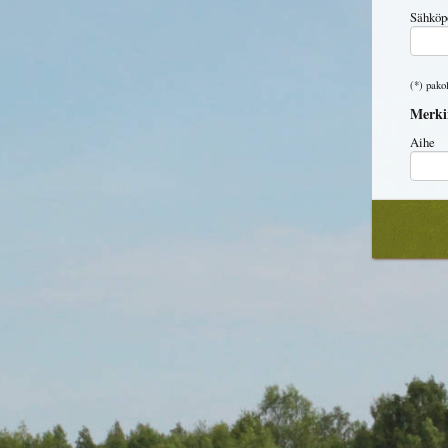
Sähköpo
(*) pakol
Merkin
Aihe
Tapaht
Päiväm
Mitä ko