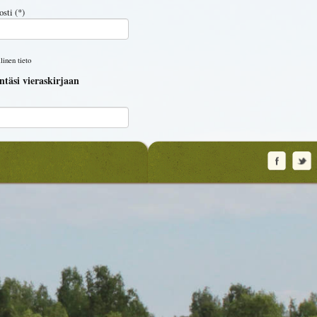
sti (*)
linen tieto
täsi vieraskirjaan
umapaikka
äärä
it ja kuulit?