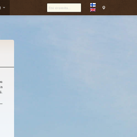
ut
oa
in
ä.