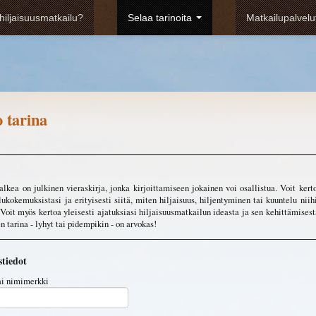
hiljaisuusmatkailu?
Selaa tarinoita
Matkailupalvel
 tarina
lkea on julkinen vieraskirja, jonka kirjoittamiseen jokainen voi osallistua. Voit kert
ukokemuksistasi ja erityisesti siitä, miten hiljaisuus, hiljentyminen tai kuuntelu niih
. Voit myös kertoa yleisesti ajatuksiasi hiljaisuusmatkailun ideasta ja sen kehittämisest
n tarina - lyhyt tai pidempikin - on arvokas!
stiedot
ai nimimerkki