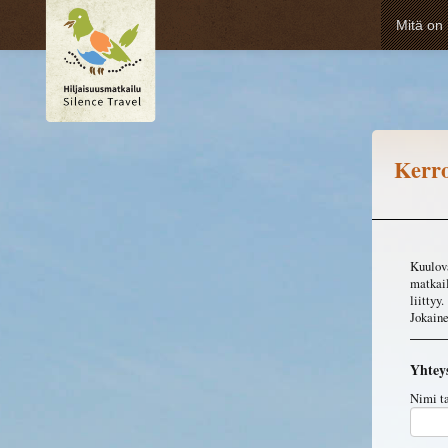
Mitä on 
Kerro
Kuulova
matkail
liittyy
Jokaine
Yhtey
Nimi t