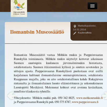
Mitä on hiljaisuusmatkailu?
Matkailupalvelut
,
Selaa tarinoita
Ilomantsin Museosäätiö
14.01.2014
Kuulovalkea
Matkailupalvelut
Ilomantsin Museosäätiö vastaa Möhkön ruukin ja Parppeinvaaran
Runokylän toiminnasta. Möhkön ruukin näyttelyt kertovat aikoinaan
Suomen suurimpiin kuuluneen järvimalmiruukin historiasta,
sotahistoriasta Suomen itäisimmässä kylässä ja suurten savotoiden ja
uittojen ajasta. Parppeinvaaran Runokylässä puolestaan ovat esillä
karjalainen kulttuuri ilomantsilaisine ominaispiirteineen, sotahistoria
Raappanan majalla, joka on aito sotahistoriallinen kohde Rukajärven
rintamalta ja ilomantsilainen luonto eläimistöineen ja uskomuksineen
Luontopirtti Mesikässä. Molemmat kohteet ovat avoinna kesäaikaan,
muulloin tilauksesta ryhmille.
Yhteydenotto: Möhkön ruukki puh. 050 342 8825,
www.mohkonruukki.fi
ja Parppeinvaaran Runokylä puh. 050 375 8787,
www.parppeinvaara.fi